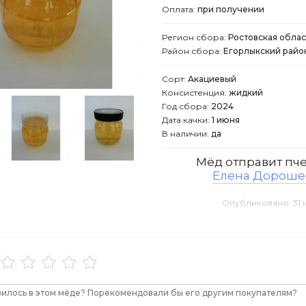
Оплата:
при получении
Регион сбора:
Ростовская облас
Район сбора:
Егорлыкский райо
Сорт:
Акациевый
Консистенция:
жидкий
Год сбора:
2024
Дата качки:
1 июня
В наличии:
да
Мёд
отправит
пче
Елена Дороше
Опубликовано: 31 