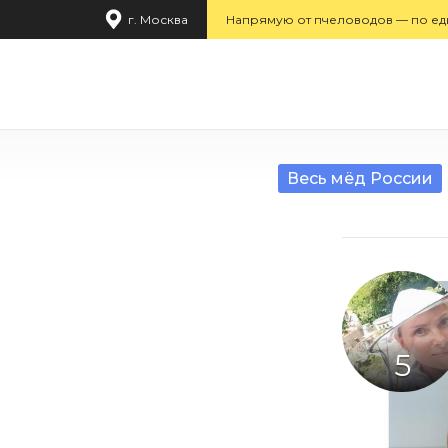
г. Москва
Напрямую от пчеловодов — по ед
Весь мёд России
5