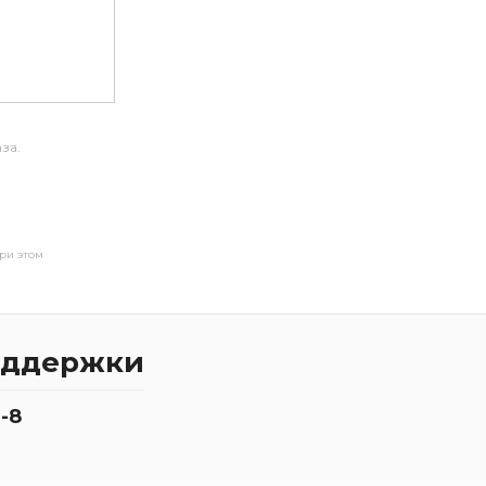
за.
ри этом
оддержки
-8