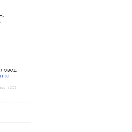
ть
н
ловод
нко
июля 2024 г.