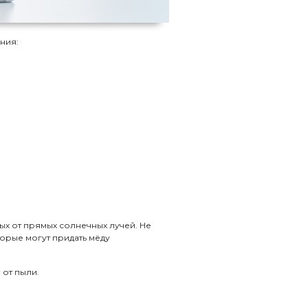
ния:
х от прямых солнечных лучей. Не
орые могут придать мёду
 от пыли.