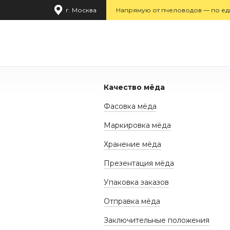
г. Москва
Напрямую от пчеловодов — по ед
Качество мёда
Фасовка мёда
Маркировка мёда
Хранение мёда
Презентация мёда
Упаковка заказов
Отправка мёда
Заключительные положения