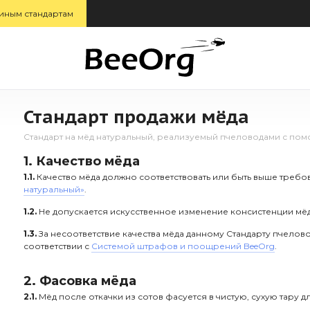
иным стандартам
Стандарт продажи мёда
Стандарт на мёд натуральный, реализуемый пчеловодами с пом
1. Качество мёда
1.1.
Качество мёда должно соответствовать или быть выше треб
натуральный»
.
1.2.
Не допускается искусственное изменение консистенции мёда
1.3.
За несоответствие качества мёда данному Стандарту пчелов
соответствии с
Системой штрафов и поощрений BeeOrg
.
2. Фасовка мёда
2.1.
Мёд после откачки из сотов фасуется в чистую, сухую тару 