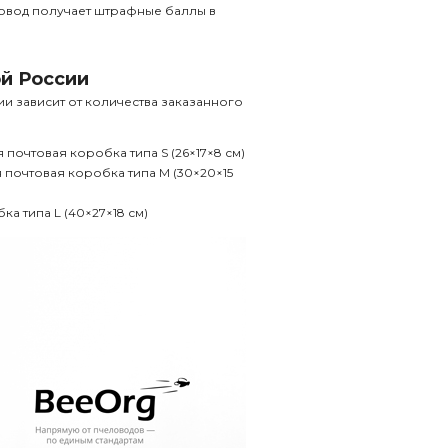
овод получает штрафные баллы в
ой России
и зависит от количества заказанного
я почтовая коробка типа S (26×17×8 см)
я почтовая коробка типа М (30×20×15
ка типа L (40×27×18 см)