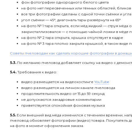
фон фотографии однородного белого цвета
на фото нет пересвеченных или тёмных областей, бликов
все три фотографии сделаны с одной точки съёмки и угла
угол съёмки — 45°, диагональ тары развёрнута на 65°
на фото № 1 тара открыта, если мёд жидкий — струя мёда 
закристаллизовался — с помощью чайной ложки в мёде 
на фото № 2 тара открыта, крышка отсутствует в кадре
на фото № 3 тара плотно закрыта крышкой, в таком виде 
Советы пчеловодам как сделать хорошие фотографии в домаш
5.3.
По желанию пчеловод добавляет ссылку на видео с демонс
5.4.
Требования к видео:
видео размещается на видеохостинге
YouTube
видео размещается на личном канале пчеловода
продолжительность видео от 15 до 59 секунд
не допускаются закадровые комментарии
приветствуется спокойная фоновая музыка
5.5.
Если внешний вид мёда изменился с течением времени, нап
пчеловод обновляет фотографии (видео) товара. Покупатель до
на фото в момент оформления заказа.