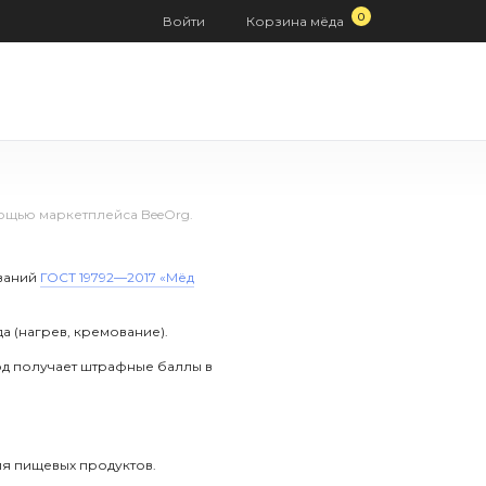
0
Войти
Корзина
мёда
ощью маркетплейса BeeOrg.
ований
ГОСТ 19792—2017 «Мёд
 (нагрев, кремование).
од получает штрафные баллы в
для пищевых продуктов.