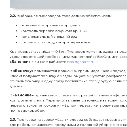
2.2.
Выбранная пчеловодом тара должна обеспечивать:
герметичное хранение продукта
контроль первого вскрытия крышки
привлекательный внешний вид
сохранность продукта при пересылке
Кратность заказа мёда — 0,5 кг. Пчеловод может продавать прод
удовлетворяющей требованиям маркетплейса BeeOrg, или зак
«Баночки»
в личном кабинете
BeeOrganizer.ru
.
В
«Баночку»
помещается ровно 500 грамм мёда. Такой подход 
клиент получает посылку с мёдом, он уже аккуратно расфасов
открыть баночку и одну сразу поставить на стол, другую взять с 
друзей.
К
«Баночке»
прилагается специально разработанная информац
контрольная лента. Тара изготавливается только из первичног
первого вскрытия сохранит мёд при пересылке, а размеры тары
почтовых коробок.
2.3.
Производя фасовку мёда, пчеловод соблюдает правила лич
для работы с пищевыми продуктами и головной убор, исключ