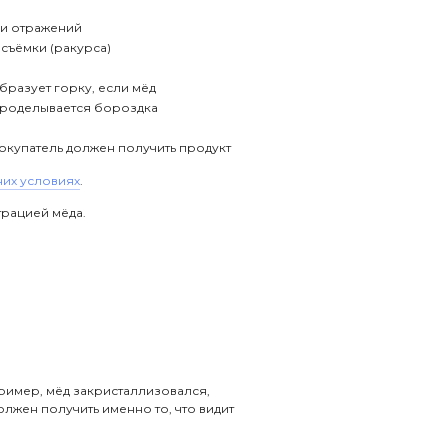
 и отражений
 съёмки (ракурса)
образует горку, если мёд
проделывается бороздка
покупатель должен получить продукт
них условиях
.
трацией мёда.
ример, мёд закристаллизовался,
лжен получить именно то, что видит