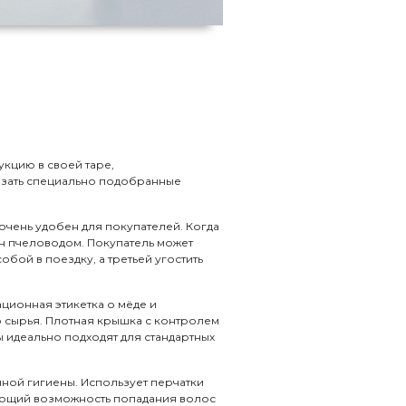
укцию в своей таре,
азать специально подобранные
очень удобен для покупателей. Когда
ан пчеловодом. Покупатель может
собой в поездку, а третьей угостить
ионная этикетка о мёде и
о сырья. Плотная крышка с контролем
 идеально подходят для стандартных
ной гигиены. Использует перчатки
ающий возможность попадания волос