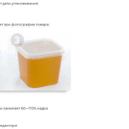
т даты упаковывания.
т три фотографии товара:
 и занимает 60—70% кадра
редакторе