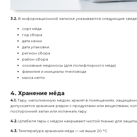
3.2.
В информационной записке указываются следующие сведе
сорт мёда
год сбора
дата качки
дата упаковки
регион сбора
район сбора
основные медоносы (для полифлорного мёда)
фамилия и инициалы пчеловода
масса нетто
4. Хранение мёда
4.1.
Тару, наполненную мёдом, хранят в помещениях, защищённы
допускается хранение рядом с продуктами или веществами, кот
посторонний запах или испачкать тару.
4.2.
Штабеля тары с мёдом накрывают чистой тканью для защиты
4.3.
Температура хранения мёда — не выше 20 °C.